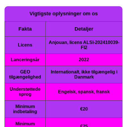
Vigtigste oplysninger om os
Dragon Tiger
Tower X
Gates of Olympus
Mega Ball
Aviator
Wolf Gold
Fakta
Detaljer
Evolution Gaming
Smart Soft
Pragmatic Play
Evolution Gaming
Spribe
Pragmatic Play
Anjouan, licens ALSI-202410039-
Licens
FI2
Lanceringsår
2022
GEO
Internationalt, ikke tilgængelig i
tilgængelighed
Danmark
Side Bet City
Spaceman
Dead or Alive II
Lightning Dice
Crash
The Dog House
Evolution Gaming
Pragmatic Play
NetEnt
Evolution Gaming
Roobet
Pragmatic Play
Understøttede
Engelsk, spansk, fransk
sprog
Minimum
€20
indbetaling
Minimum
€25