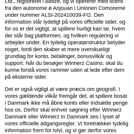
Ltd., registreret i Belize, og vi opererer med licens
fra den autonome ø Anjouan i Unionen Comorerne
under nummer ALSI-202410039-FI2. Den
information står tydeligt på vores officielle sider, og
for os er det vigtigt, at spillere hurtigt kan se, hvem
der står bag platformen, og hvilken regulering vi
arbejder under. En tydelig operatørstruktur betyder
noget, fordi den skaber et mere overskueligt
grundlag for konto, betalinger, bonusvilkår og
support. Når du besøger Winnerz Casino, skal du
kunne forstå vores rammer uden at lede efter dem
på eksterne sider.
Det er også vigtigt at være præcis om geografi. I
vores gældende vilkår fremgår det, at spillere bosat
i Danmark ikke må åbne konto eller indsætte penge
hos os. Derfor skal enhver søgning efter Winnerz
Danmark eller Winnerz in Danmark ses i lyset af
vores officielle adgangsregler. Vi foretrækker tydelig
information frem for tvivl, og vi gør derfor vores