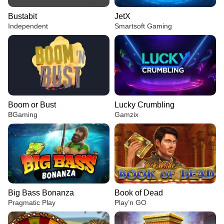
Bustabit
JetX
Independent
Smartsoft Gaming
Boom or Bust
Lucky Crumbling
BGaming
Gamzix
Big Bass Bonanza
Book of Dead
Pragmatic Play
Play’n GO