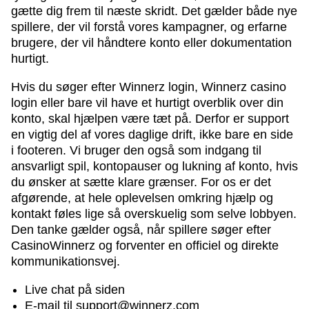
gætte dig frem til næste skridt. Det gælder både nye
spillere, der vil forstå vores kampagner, og erfarne
brugere, der vil håndtere konto eller dokumentation
hurtigt.
Hvis du søger efter Winnerz login, Winnerz casino
login eller bare vil have et hurtigt overblik over din
konto, skal hjælpen være tæt på. Derfor er support
en vigtig del af vores daglige drift, ikke bare en side
i footeren. Vi bruger den også som indgang til
ansvarligt spil, kontopauser og lukning af konto, hvis
du ønsker at sætte klare grænser. For os er det
afgørende, at hele oplevelsen omkring hjælp og
kontakt føles lige så overskuelig som selve lobbyen.
Den tanke gælder også, når spillere søger efter
CasinoWinnerz og forventer en officiel og direkte
kommunikationsvej.
Live chat på siden
E-mail til
support@winnerz.com