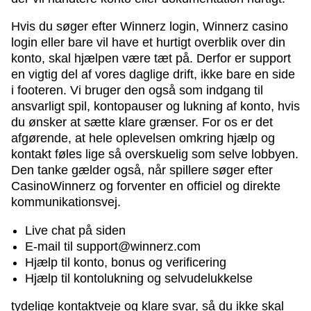
Hvis du søger efter Winnerz login, Winnerz casino
login eller bare vil have et hurtigt overblik over din
konto, skal hjælpen være tæt på. Derfor er support
en vigtig del af vores daglige drift, ikke bare en side
i footeren. Vi bruger den også som indgang til
ansvarligt spil, kontopauser og lukning af konto, hvis
du ønsker at sætte klare grænser. For os er det
afgørende, at hele oplevelsen omkring hjælp og
kontakt føles lige så overskuelig som selve lobbyen.
Den tanke gælder også, når spillere søger efter
CasinoWinnerz og forventer en officiel og direkte
kommunikationsvej.
Live chat på siden
E-mail til
support@winnerz.com
Hjælp til konto, bonus og verificering
Hjælp til kontolukning og selvudelukkelse
tydelige kontaktveje og klare svar, så du ikke skal