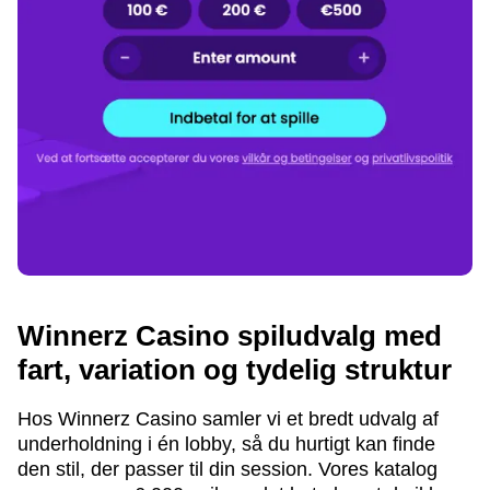
Winnerz Casino spiludvalg med
fart, variation og tydelig struktur
Hos Winnerz Casino samler vi et bredt udvalg af
underholdning i én lobby, så du hurtigt kan finde
den stil, der passer til din session. Vores katalog