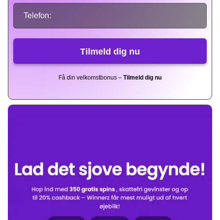
Telefon:
Tilmeld dig nu
Få din velkomstbonus –
Tilmeld dig nu