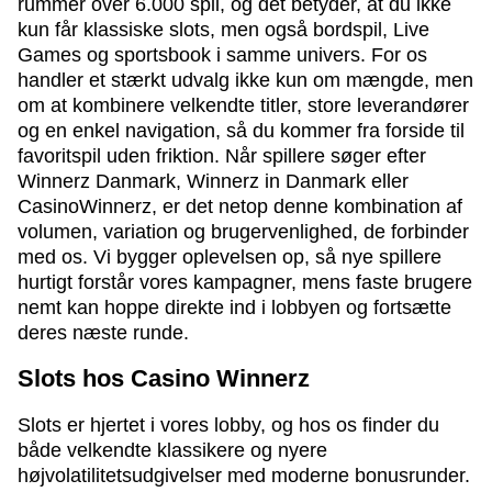
rummer over 6.000 spil, og det betyder, at du ikke
kun får klassiske slots, men også bordspil, Live
Games og sportsbook i samme univers. For os
handler et stærkt udvalg ikke kun om mængde, men
om at kombinere velkendte titler, store leverandører
og en enkel navigation, så du kommer fra forside til
favoritspil uden friktion. Når spillere søger efter
Winnerz Danmark, Winnerz in Danmark eller
CasinoWinnerz, er det netop denne kombination af
volumen, variation og brugervenlighed, de forbinder
med os. Vi bygger oplevelsen op, så nye spillere
hurtigt forstår vores kampagner, mens faste brugere
nemt kan hoppe direkte ind i lobbyen og fortsætte
deres næste runde.
Slots hos Casino Winnerz
Slots er hjertet i vores lobby, og hos os finder du
både velkendte klassikere og nyere
højvolatilitetsudgivelser med moderne bonusrunder.