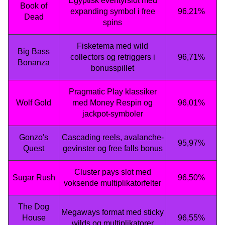
Egyptisk eventyrslot med
Book of
expanding symbol i free
96,21%
Dead
spins
Fisketema med wild
Big Bass
collectors og retriggers i
96,71%
Bonanza
bonusspillet
Pragmatic Play klassiker
Wolf Gold
med Money Respin og
96,01%
jackpot-symboler
Gonzo's
Cascading reels, avalanche-
95,97%
Quest
gevinster og free falls bonus
Cluster pays slot med
Sugar Rush
96,50%
voksende multiplikatorfelter
The Dog
Megaways format med sticky
House
96,55%
wilds og multiplikatorer